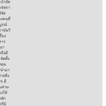
ะบำบัด
ค4สถา
ิจัย
างคนที่
ูรณ์
าบันวิ
รื่อง
หาร
นยา
ถึงมี
จัดตั้ง
ทุน
่อนำมา
่ายสิ่ง
งๆ มี
ินส่วน
งให้
กผัก
รีย์