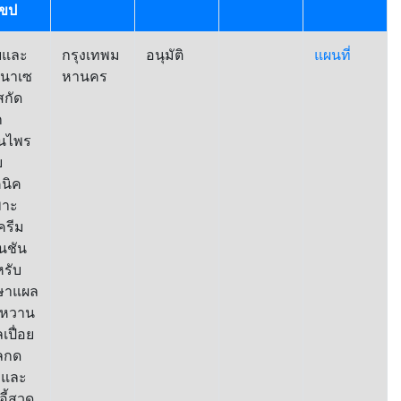
เขป
ัยและ
กรุงเทพม
อนุมัติ
แผนที่
ฒนาเซ
หานคร
สกัด
ก
ุนไพร
ย
นิค
พาะ
ครีม
้นชัน
รับ
กษาแผล
าหวาน
เปื่อย
ลกด
 และ
าอี้สวด