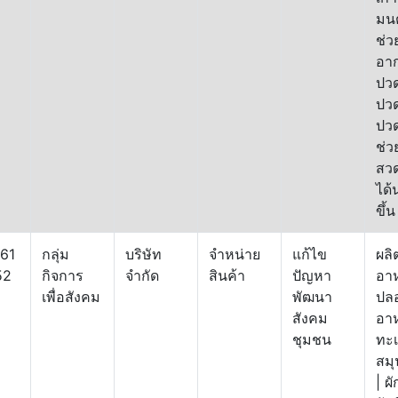
มนต์
ช่ว
อา
ปว
ปวด
ปว
ช่ว
สว
ได้
ขึ้น
61
กลุ่ม
บริษัท
จำหน่าย
แก้ไข
ผลิ
52
กิจการ
จำกัด
สินค้า
ปัญหา
อา
เพื่อสังคม
พัฒนา
ปล
สังคม
อา
ชุมชน
ทะเ
สม
| ผ