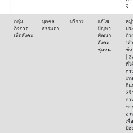
รี
กลุ่ม
บุคคล
บริการ
แก้ไข
หมู่
กิจการ
ธรรมดา
ปัญหา
ปร
เพื่อสังคม
พัฒนา
ด้ว
สังคม
1สำ
ชุมชน
ฆ์ห
| 
ที่
กา
เก
อินท
3ร้
อาห
ขา
อา
เพื่
ป้อ