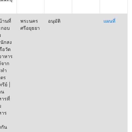
บ้านที่
พระนคร
อนุมัติ
แผนที่
ะกอบ
ศรีอยุธยา
ย
นักสง
รือวัด
2อาหาร
ได้จาก
รทำ
ษตร
รีย์ |
าน
ารที่
ย
หาร
อ
งกัน