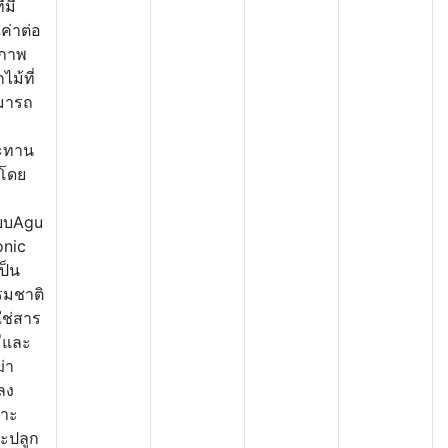
ี่มี
ค่าต่อ
ขภาพ
ไม้ที่
มารถ
ะทาน
 โดย
บบAgu
onic
เป็น
รมชาติ
ใช่สาร
ีและ
่า
ลง
ราะ
ะปลูก