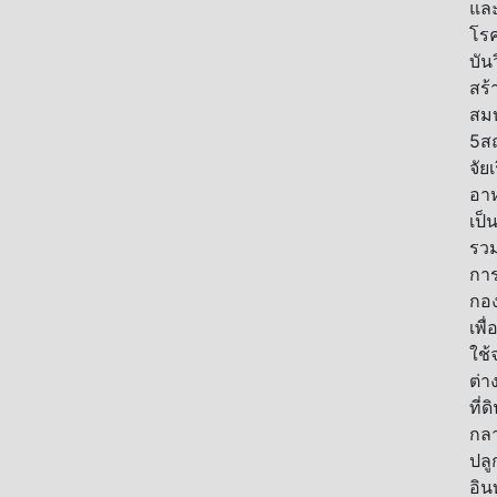
แล
โร
บันว
สร้
สมบ
5สถ
จัยเ
อา
เป็
รวม
การ
กอง
เพื
ใช้จ
ต่า
ที่ด
กลา
ปลู
อินท