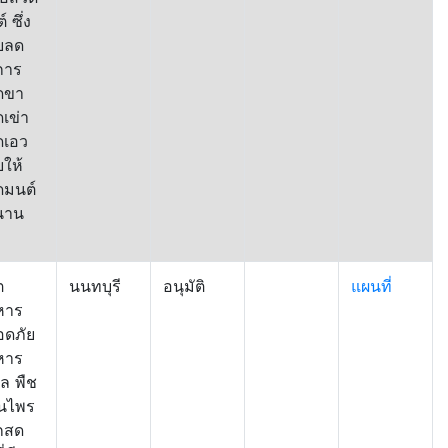
 ซึ่ง
ยลด
การ
ดขา
เข่า
ดเอว
ยให้
ดมนต์
นาน
ต
นนทบุรี
อนุมัติ
แผนที่
หาร
อดภัย
หาร
ล พืช
ุนไพร
ักสด