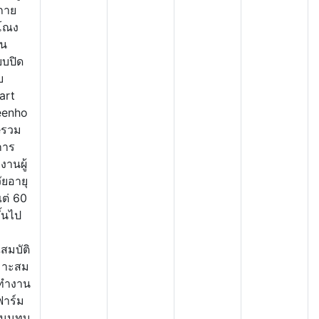
่ภาย
โณง
อน
บปิด
บ
art
eenho
eรวม
การ
งงานผู้
วัยอายุ
งแต่ 60
ึ้นไป
สมบัติ
มาะสม
ทำงาน
ฟาร์ม
จ.นนทบุ