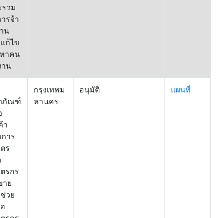
ะรวม
การจ้า
งาน
่อแก้ไข
ญหาคน
งาน
กรุงเทพม
อนุมัติ
แผนที่
ตภัณฑ์
หานคร
อ
ค้า
งการ
ษตร
ก
ษตรกร
ขาย
อช่วย
ือ