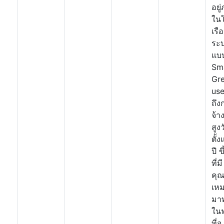
อยู
ใน
เรื
ระบ
แบ
Sm
Gr
us
ถึง
จ้า
สูง
ตั้
ปี ข
ที่มี
คุณ
เห
มา
ใน
ที่