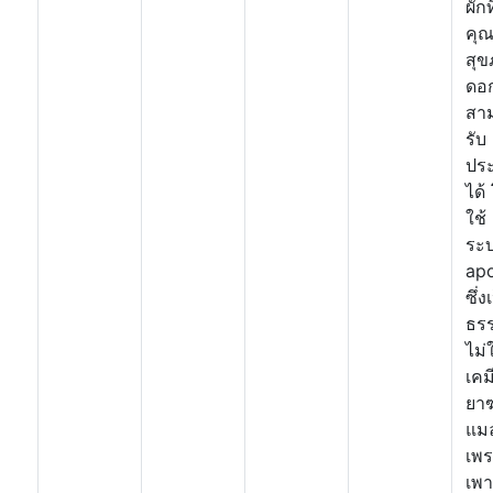
ผักท
คุณ
สุ
ดอก
สา
รับ
ปร
ได้
ใช้
ระ
ap
ซึ่ง
ธร
ไม่
เคม
ยาฆ
แม
เพ
เพา