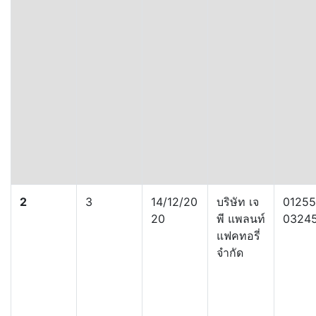
2
3
14/12/20
บริษัท เจ
01255
20
พี แพลนท์
0324
แฟคทอรี่
จำกัด