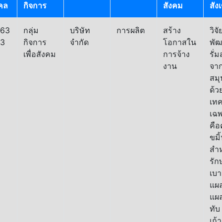
คคล
กิจการ
สังคม
สัง
563
กลุ่ม
บริษัท
การผลิต
สร้าง
วิจ
43
กิจการ
จำกัด
โอกาสใน
พั
เพื่อสังคม
การจ้าง
รั่ม
งาน
จา
สม
ด้ว
เทค
เฉ
คือ
ขมิ
สำห
รั
เบ
แผล
แผ
ทับ
เก้