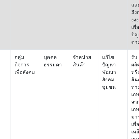
แล
ถึง
งง
เพื
ปั
ตก
กลุ่ม
บุคคล
จำหน่าย
แก้ไข
รับ
กิจการ
ธรรมดา
สินค้า
ปัญหา
ผลิ
เพื่อสังคม
พัฒนา
หรื
สังคม
สิน
ชุมชน
ทา
เก
จา
เก
มา
เพื่
เหล