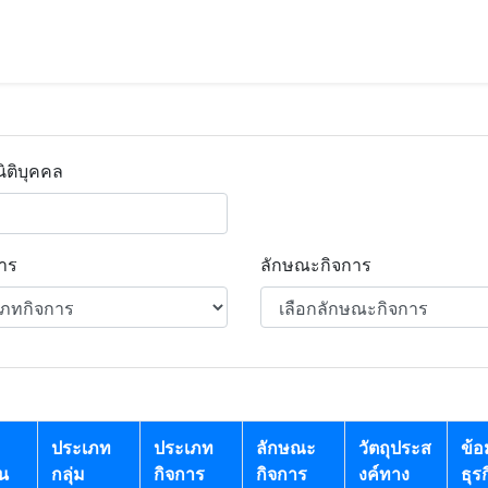
ิติบุคคล
าร
ลักษณะกิจการ
ประเภท
ประเภท
ลักษณะ
วัตถุประส
ข้อ
ยน
กลุ่ม
กิจการ
กิจการ
งค์ทาง
ธุร